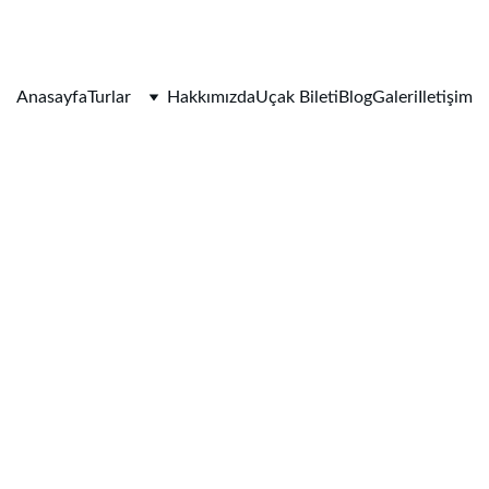
KREDİ KARTINA 6 TAKSİT İMKANI !
Anasayfa
Turlar
Hakkımızda
Uçak Bileti
Blog
Galeri
Iletişim