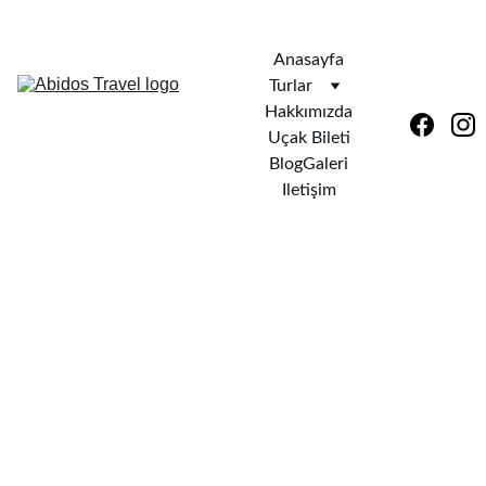
KREDİ KARTINA 6 TAKSİT İMKANI !
Anasayfa
Turlar
Hakkımızda
Uçak Bileti
Blog
Galeri
Iletişim
PRAG TURU
17-20 
Mayıs